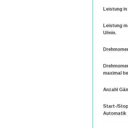
Leistung in
Leistung m
U/min.
Drehmome
Drehmome
maximal bei
Anzahl Gä
Start-/Sto
Automatik