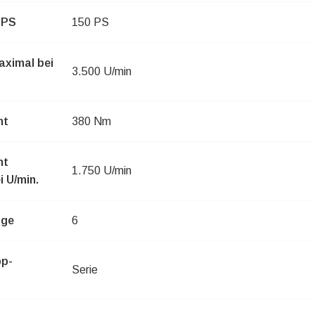
 PS
150 PS
aximal bei
3.500 U/min
nt
380 Nm
nt
1.750 U/min
 U/min.
nge
6
pp-
Serie