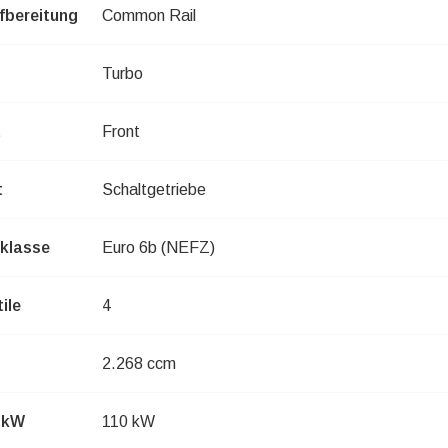
bereitung
Common Rail
Turbo
t
Front
t
Schaltgetriebe
klasse
Euro 6b (NEFZ)
ile
4
2.268 ccm
n kW
110 kW