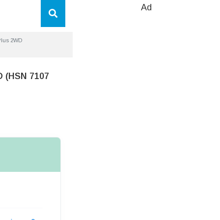
Ad
 Plus 2WD
WD (HSN 7107