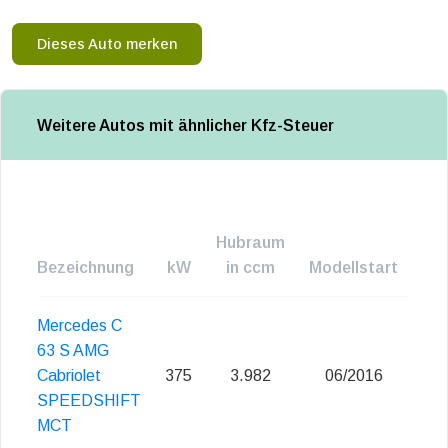
Dieses Auto merken
Weitere Autos mit ähnlicher Kfz-Steuer
Hubraum
Bezeichnung
kW
in ccm
Modellstart
Em
Mercedes C
63 S AMG
Cabriolet
375
3.982
06/2016
E
SPEEDSHIFT
MCT