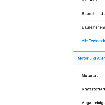
Neupreis
Baureihensta
Baureihenen
Alle Technisc
Motor und Antr
Motorart
Kraftstoffar
Abgasreinig