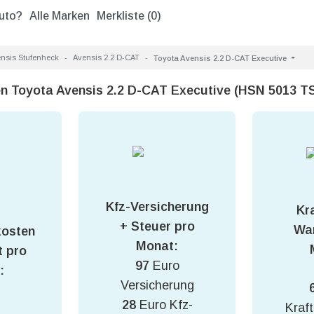
uto?
Alle Marken
Merkliste (
0
)
nsis Stufenheck
Avensis 2.2 D-CAT
Toyota Avensis 2.2 D-CAT Executive
en Toyota Avensis 2.2 D-CAT Executive (HSN 5013 
Kfz-Versicherung
Kra
+ Steuer pro
War
kosten
Monat:
 pro
97
Euro
:
Versicherung
28
Euro Kfz-
Kraft