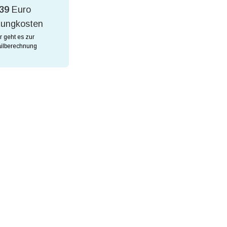
39
Euro
tungkosten
r geht es zur
ilberechnung