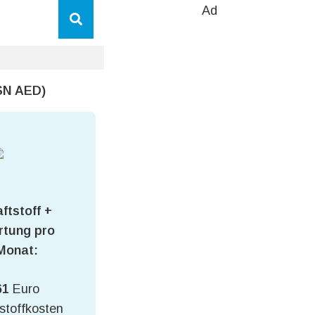
Ad
TSN AED)
ftstoff +
tung pro
Monat:
61
Euro
stoffkosten