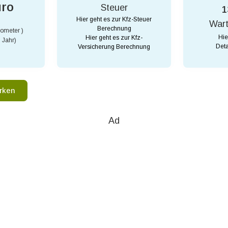
uro
Steuer
1
Hier geht es zur Kfz-Steuer
War
Berechnung
lometer )
Hie
Hier geht es zur Kfz-
 Jahr)
Deta
Versicherung Berechnung
rken
Ad