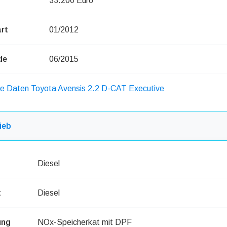
33.200 Euro
rt
01/2012
de
06/2015
he Daten Toyota Avensis 2.2 D-CAT Executive
ieb
Diesel
t
Diesel
ung
NOx-Speicherkat mit DPF