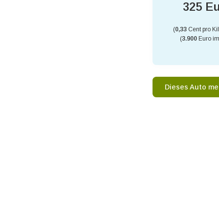
325 E
(
0,33
Cent pro Ki
(
3.900
Euro im
Dieses Auto me