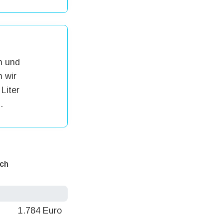
h und
 wir
Liter
.
ich
1.784 Euro