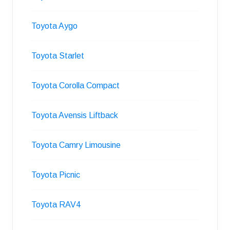
Toyota Aygo
Toyota Starlet
Toyota Corolla Compact
Toyota Avensis Liftback
Toyota Camry Limousine
Toyota Picnic
Toyota RAV4