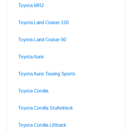
Toyota MR2
Toyota Land Cruiser 100
Toyota Land Cruiser 90
Toyota Auris
Toyota Auris Touring Sports
Toyota Corolla
Toyota Corolla Stufenheck
Toyota Corolla Liftback