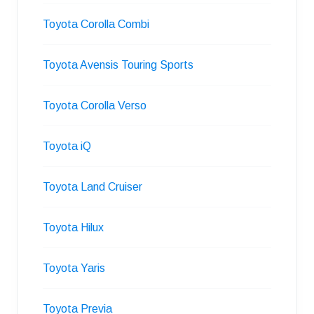
Toyota Corolla Combi
Toyota Avensis Touring Sports
Toyota Corolla Verso
Toyota iQ
Toyota Land Cruiser
Toyota Hilux
Toyota Yaris
Toyota Previa