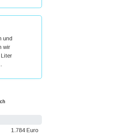
h und
 wir
Liter
.
ich
1.784 Euro