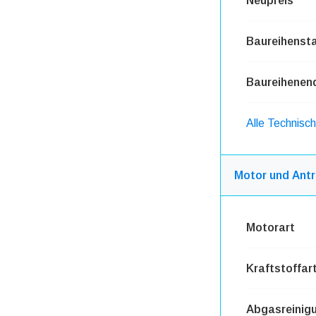
Neupreis
Baureihensta
Baureihenen
Alle Technisc
Motor und Antr
Motorart
Kraftstoffar
Abgasreinig