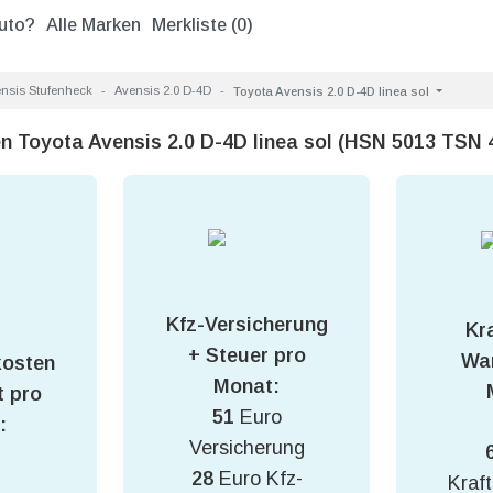
uto?
Alle Marken
Merkliste (
0
)
nsis Stufenheck
Avensis 2.0 D-4D
Toyota Avensis 2.0 D-4D linea sol
n Toyota Avensis 2.0 D-4D linea sol (HSN 5013 TSN 
Kfz-Versicherung
Kra
+ Steuer pro
War
kosten
Monat:
 pro
51
Euro
:
Versicherung
28
Euro Kfz-
Kraft