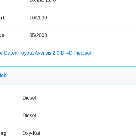
20.995 Euro
rt
10/2000
de
05/2003
he Daten Toyota Avensis 2.0 D-4D linea sol
ieb
Diesel
t
Diesel
ung
Oxy-Kat