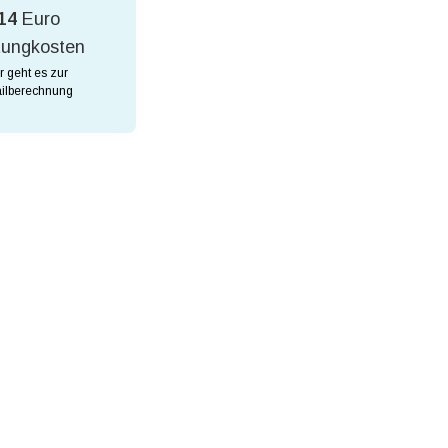
14
Euro
tungkosten
r geht es zur
ilberechnung