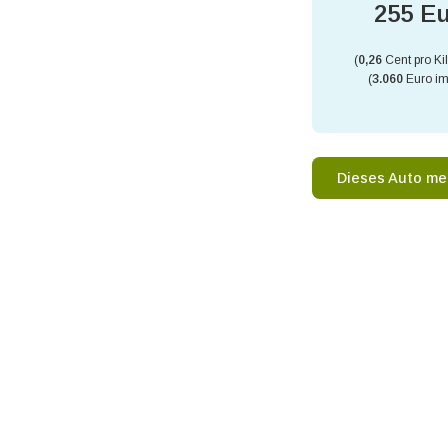
255 E
(
0,26
Cent pro Ki
(
3.060
Euro im
Dieses Auto me