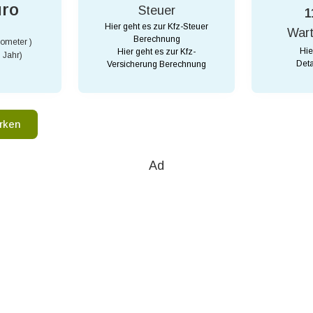
uro
Steuer
1
Hier geht es zur Kfz-Steuer
War
Berechnung
lometer )
Hie
Hier geht es zur Kfz-
 Jahr)
Deta
Versicherung Berechnung
rken
Ad