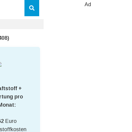
Ad
408)
ftstoff +
tung pro
Monat:
62
Euro
stoffkosten