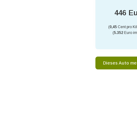
446 E
(
0,45
Cent pro Ki
(
5.352
Euro im
Dieses Auto me