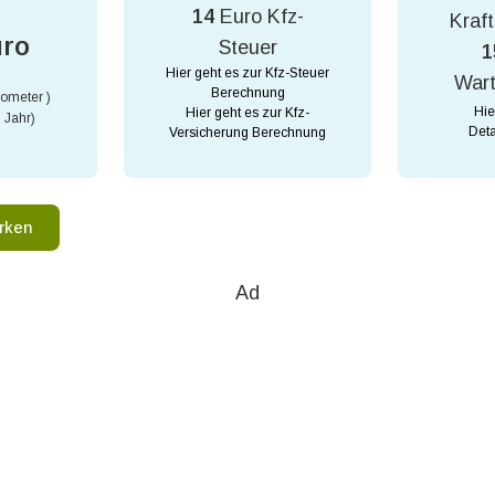
14
Euro Kfz-
Kraft
uro
Steuer
1
Hier geht es zur Kfz-Steuer
War
Berechnung
lometer )
Hie
Hier geht es zur Kfz-
 Jahr)
Deta
Versicherung Berechnung
rken
Ad