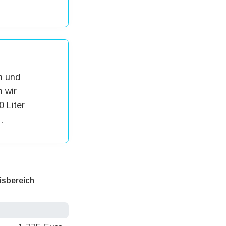
h und
 wir
0 Liter
.
isbereich