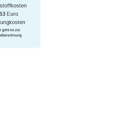
stoffkosten
53
Euro
tungkosten
r geht es zur
ilberechnung