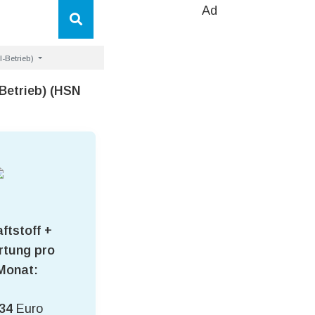
Ad
l-Betrieb)
-Betrieb) (HSN
ftstoff +
tung pro
Monat:
34
Euro