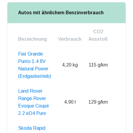
Autos mit ähnlichem Benzinverbrauch
CO2
Bezeichnung
Verbrauch
Ausstoß
Tankgr
Fiat Grande
Punto 1.4 8V
4,20 kg
115 g/km
13 kg
Natural Power
(Erdgasbetrieb)
Land Rover
Range Rover
4,90 l
129 g/km
57 l
Evoque Coupé
2.2 eD4 Pure
Skoda Rapid