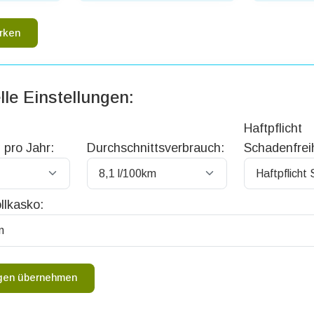
rken
lle Einstellungen:
Haftpflicht
 pro Jahr:
Durchschnittsverbrauch:
Schadenfreih
llkasko:
ngen übernehmen