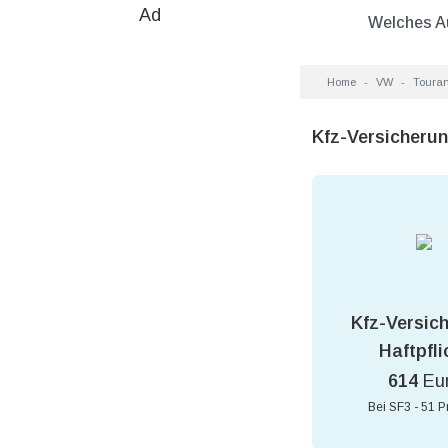
Ad
Welches A
Home
VW
Touran
Kfz-Versicherun
Kfz-Versic
Haftpfli
614
Eu
Bei SF3 - 51 P