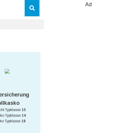
Ad
ersicherung
ollkasko
icht Typklasse
15
sko Typklasse
14
sko Typklasse
18