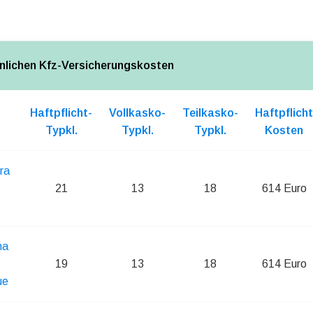
nlichen Kfz-Versicherungskosten
Haftpflicht-
Vollkasko-
Teilkasko-
Haftpflicht
Typkl.
Typkl.
Typkl.
Kosten
ra
21
13
18
614 Euro
na
19
13
18
614 Euro
ue