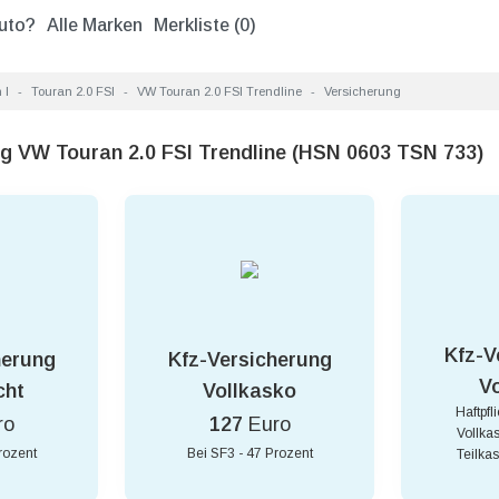
uto?
Alle Marken
Merkliste (
0
)
 I
Touran 2.0 FSI
VW Touran 2.0 FSI Trendline
Versicherung
g VW Touran 2.0 FSI Trendline (HSN 0603 TSN 733)
Kfz-V
herung
Kfz-Versicherung
V
cht
Vollkasko
Haftpfl
ro
127
Euro
Vollka
rozent
Bei SF3 - 47 Prozent
Teilka