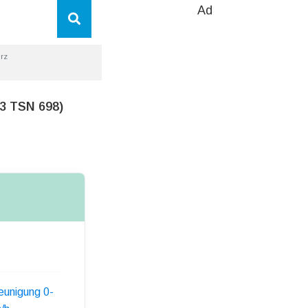
Ad
urz
3 TSN 698)
eunigung 0-