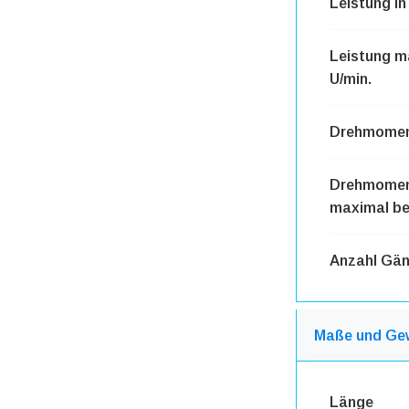
Leistung in
Leistung m
U/min.
Drehmome
Drehmome
maximal bei
Anzahl Gä
Maße und Ge
Länge