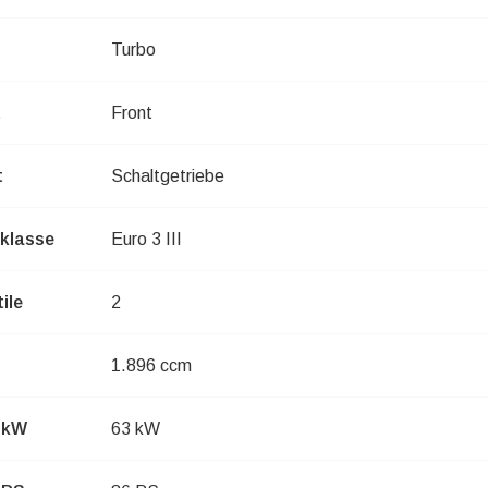
Turbo
t
Front
t
Schaltgetriebe
klasse
Euro 3 III
ile
2
1.896 ccm
n kW
63 kW