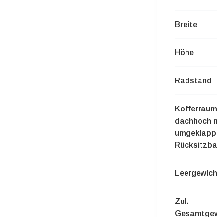
Breite
Höhe
Radstand
Kofferrau
dachhoch m
umgeklapp
Rücksitzb
Leergewich
Zul.
Gesamtgew