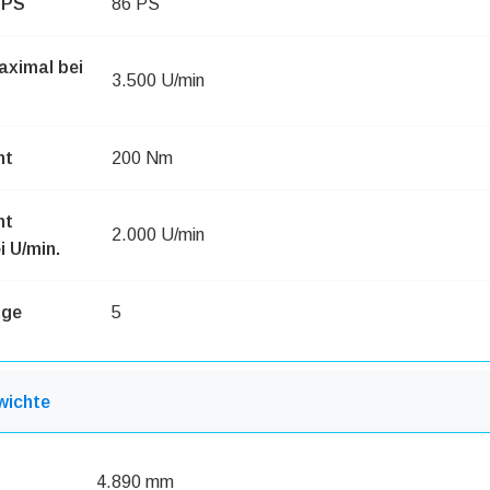
 PS
86 PS
aximal bei
3.500 U/min
nt
200 Nm
nt
2.000 U/min
 U/min.
nge
5
wichte
4.890 mm