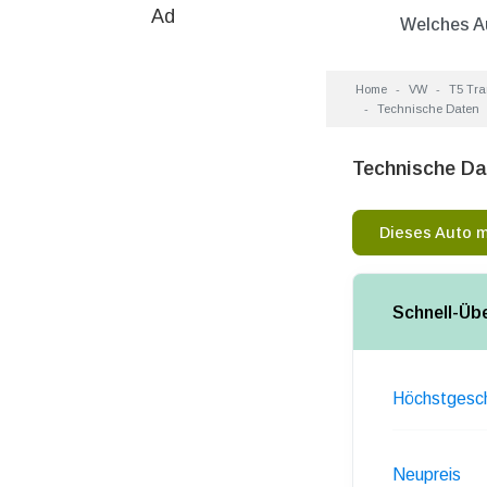
Ad
Welches A
Home
VW
T5 Tra
Technische Daten
Technische Da
Dieses Auto 
Schnell-Üb
Höchstgesch
Neupreis