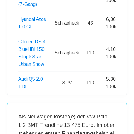
100km
(7-Gang)
Hyundai Atos
6,30 l /
Schrägheck
43
1.0 GL
100km
Citroen DS 4
BlueHDi 150
4,10 l /
Schrägheck
110
Stop&Start
100km
Urban Show
Audi Q5 2.0
5,30 l /
SUV
110
TDI
100km
Als Neuwagen kostet(e) der VW Polo
1.2 BMT Trendline 13.475 Euro. Im oben
stehenden ersten Finanzierungsbeispiel