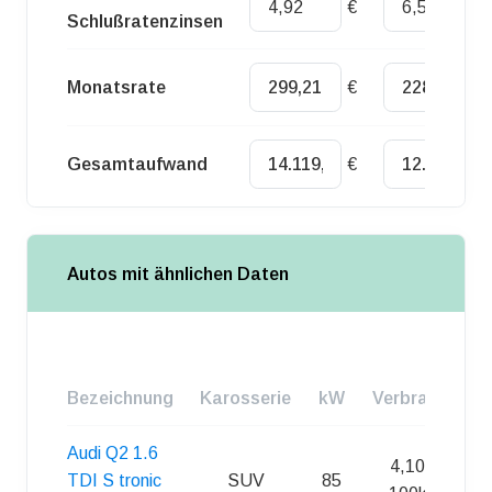
€
€
Schlußratenzinsen
Monatsrate
€
€
Gesamtaufwand
€
€
Autos mit ähnlichen Daten
Bezeichnung
Karosserie
kW
Verbrauch
Audi Q2 1.6
4,10 l /
TDI S tronic
SUV
85