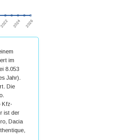
 einem
ert im
ei 8.053
es Jahr).
t. Die
o.
 Kfz-
 ist der
uro, Dacia
thentique,