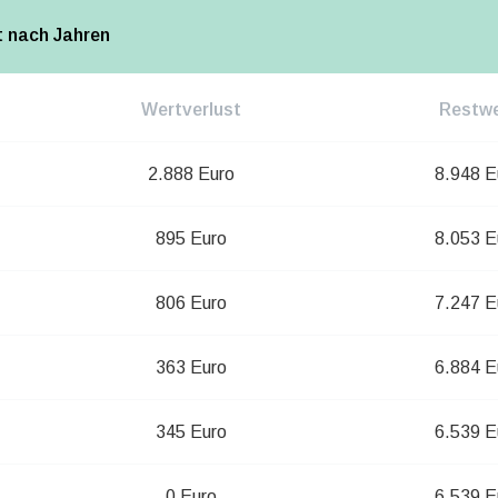
t nach Jahren
Wertverlust
Restwe
2.888 Euro
8.948 E
895 Euro
8.053 E
806 Euro
7.247 E
363 Euro
6.884 E
345 Euro
6.539 E
0 Euro
6.539 E