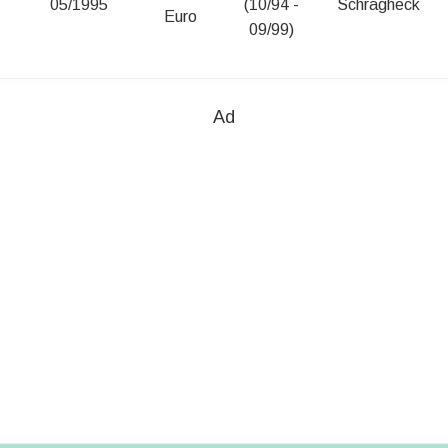
05/1995
(10/94 -
Schrägheck
Euro
09/99)
Ad