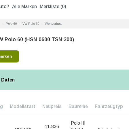
uto?
Alle Marken
Merkliste (
0
)
Polo 60
VW Polo 60
Wertverlust
W Polo 60 (HSN 0600 TSN 300)
merken
 Daten
ng
Modellstart
Neupreis
Baureihe
Fahrzeugtyp
Polo III
11.836