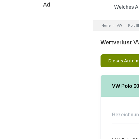
Ad
Welches A
Home
VW
Polo III
Wertverlust V
Dieses Auto 
VW Polo 60
Bezeichnu