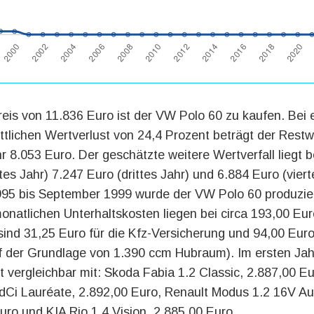
is von 11.836 Euro ist der VW Polo 60 zu kaufen. Bei
ttlichen Wertverlust von 24,4 Prozent beträgt der Restw
r 8.053 Euro. Der geschätzte weitere Wertverfall liegt b
es Jahr) 7.247 Euro (drittes Jahr) und 6.884 Euro (viert
95 bis September 1999 wurde der VW Polo 60 produzier
onatlichen Unterhaltskosten liegen bei circa 193,00 Eur
sind 31,25 Euro für die Kfz-Versicherung und 94,00 Euro
f der Grundlage von 1.390 ccm Hubraum). Im ersten Jahr
t vergleichbar mit: Skoda Fabia 1.2 Classic, 2.887,00 E
dCi Lauréate, 2.892,00 Euro, Renault Modus 1.2 16V Au
uro und KIA Rio 1.4 Vision, 2.885,00 Euro.