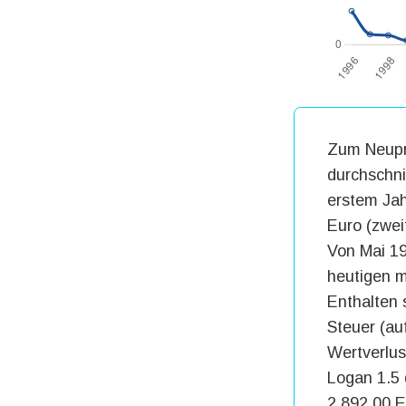
Zum Neupre
durchschni
erstem Jah
Euro (zweit
Von Mai 19
heutigen m
Enthalten 
Steuer (au
Wertverlus
Logan 1.5 
2.892,00 E