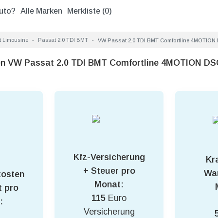
uto?
Alle Marken
Merkliste (
0
)
 Limousine
Passat 2.0 TDI BMT
VW Passat 2.0 TDI BMT Comfortline 4MOTIO
en VW Passat 2.0 TDI BMT Comfortline 4MOTION DS
Kfz-Versicherung
Kra
+ Steuer pro
War
kosten
Monat:
 pro
115
Euro
:
Versicherung