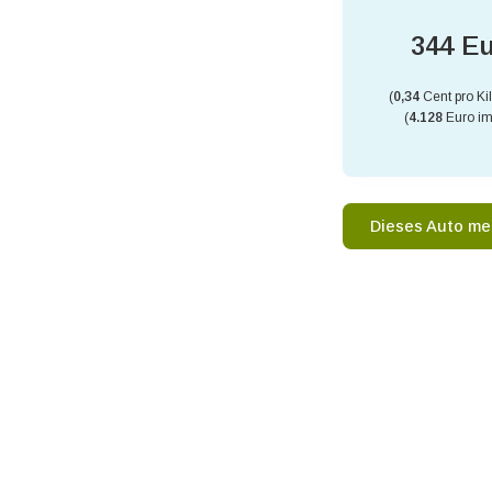
344 E
(
0,34
Cent pro Ki
(
4.128
Euro im
Dieses Auto me