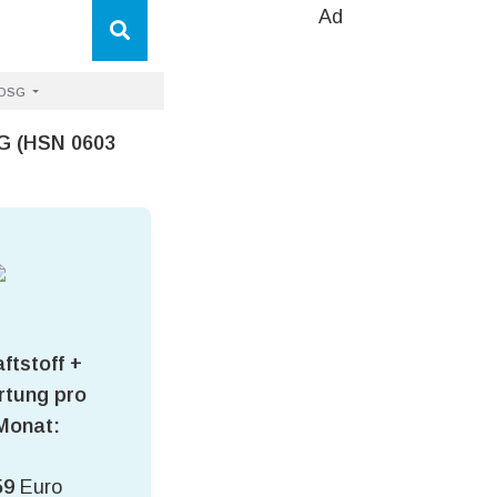
Ad
N DSG
G (HSN 0603
ftstoff +
tung pro
Monat:
59
Euro