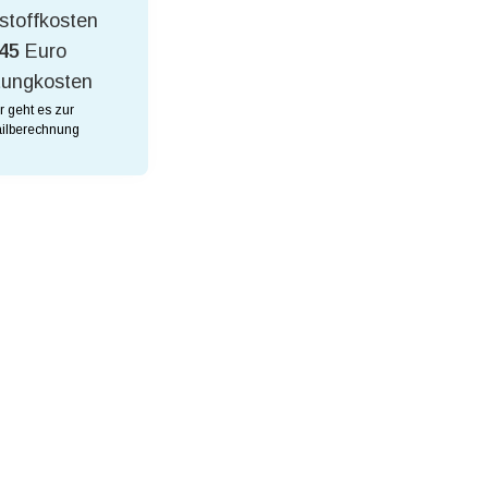
stoffkosten
45
Euro
tungkosten
r geht es zur
ilberechnung