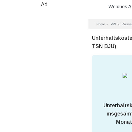
Ad
Welches A
Home
VW
Passat
Unterhaltskost
TSN BJU)
Unterhalts
insgesamt
Monat