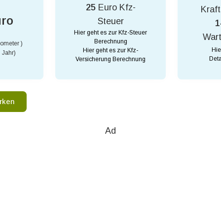
25
Euro Kfz-
Kraft
uro
Steuer
1
Hier geht es zur Kfz-Steuer
War
Berechnung
lometer )
Hie
Hier geht es zur Kfz-
 Jahr)
Deta
Versicherung Berechnung
rken
Ad