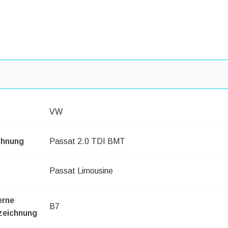
VW
chnung
Passat 2.0 TDI BMT
Passat Limousine
erne
B7
zeichnung