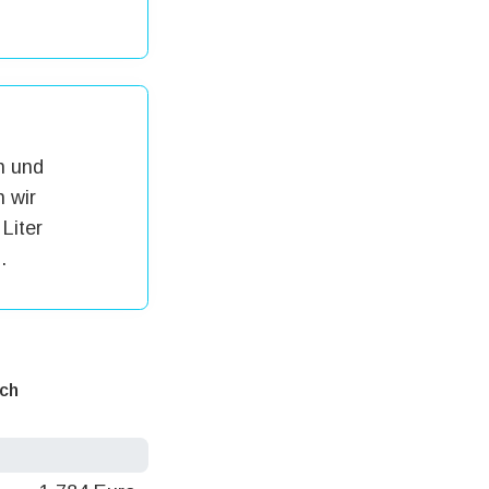
h und
 wir
Liter
.
ich