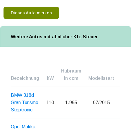
Dieses Auto merken
Weitere Autos mit ähnlicher Kfz-Steuer
Hubraum
Bezeichnung
kW
in ccm
Modellstart
Emi
BMW 318d
Gran Turismo
110
1.995
07/2015
Eu
Steptronic
Opel Mokka