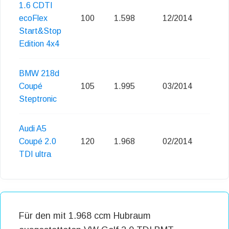
1.6 CDTI
ecoFlex
100
1.598
12/2014
Eu
Start&Stop
Edition 4x4
BMW 218d
Coupé
105
1.995
03/2014
Eu
Steptronic
Audi A5
Coupé 2.0
120
1.968
02/2014
Eu
TDI ultra
Für den mit 1.968 ccm Hubraum