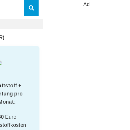
Ad
R)
ftstoff +
tung pro
Monat:
60
Euro
stoffkosten