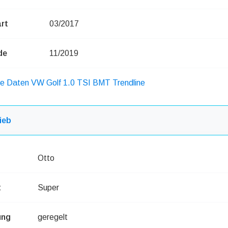
rt
03/2017
de
11/2019
he Daten VW Golf 1.0 TSI BMT Trendline
ieb
Otto
t
Super
ung
geregelt