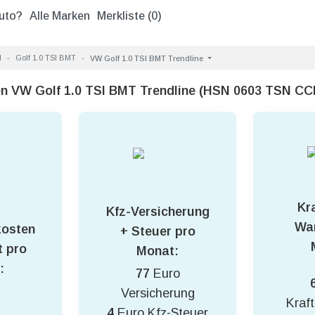
uto?
Alle Marken
Merkliste (
0
)
I
Golf 1.0 TSI BMT
VW Golf 1.0 TSI BMT Trendline
en VW Golf 1.0 TSI BMT Trendline (HSN 0603 TSN CC
Kra
Kfz-Versicherung
War
kosten
+ Steuer pro
 pro
Monat:
:
77
Euro
Versicherung
Kraft
4
Euro Kfz-Steuer