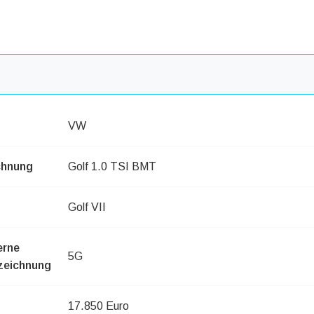
VW
chnung
Golf 1.0 TSI BMT
Golf VII
erne
5G
zeichnung
17.850 Euro