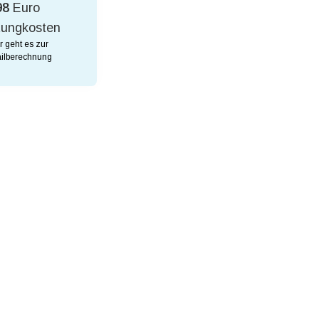
98
Euro
tungkosten
r geht es zur
ilberechnung