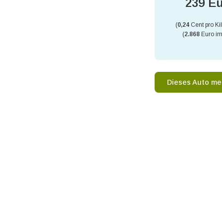
239 E
(
0,24
Cent pro Ki
(
2.868
Euro im
Dieses Auto me