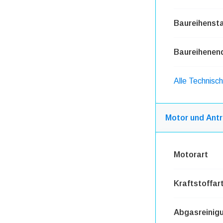
Baureihensta
Baureihenen
Alle Technisc
Motor und Antr
Motorart
Kraftstoffar
Abgasreinig