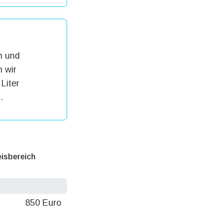
h und
 wir
Liter
.
eisbereich
850 Euro