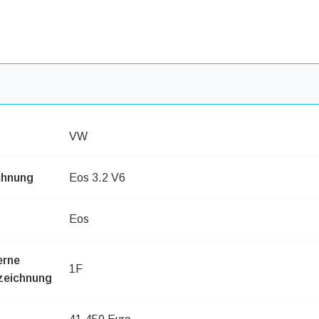
VW
chnung
Eos 3.2 V6
Eos
erne
1F
zeichnung