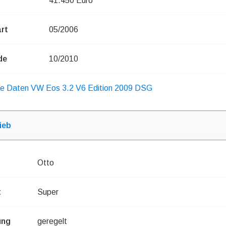
41.450 Euro
rt
05/2006
de
10/2010
che Daten VW Eos 3.2 V6 Edition 2009 DSG
ieb
Otto
t
Super
ung
geregelt