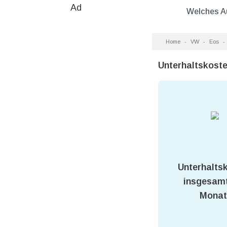
Ad
Welches A
Home
VW
Eos
Unterhaltskost
Unterhalts
insgesamt
Monat