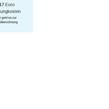
17
Euro
tungkosten
r geht es zur
ilberechnung