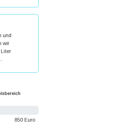
h und
 wir
Liter
.
eisbereich
850 Euro