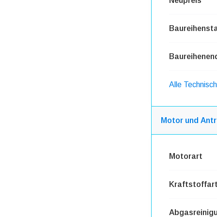
Neupreis
Baureihensta
Baureihenen
Alle Technis
Motor und Antr
Motorart
Kraftstoffar
Abgasreinig