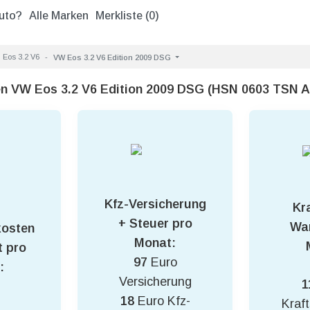
uto?
Alle Marken
Merkliste (
0
)
Eos 3.2 V6
VW Eos 3.2 V6 Edition 2009 DSG
en VW Eos 3.2 V6 Edition 2009 DSG (HSN 0603 TSN 
Kfz-Versicherung
Kra
+ Steuer pro
War
kosten
Monat:
 pro
97
Euro
:
Versicherung
1
18
Euro Kfz-
Kraft