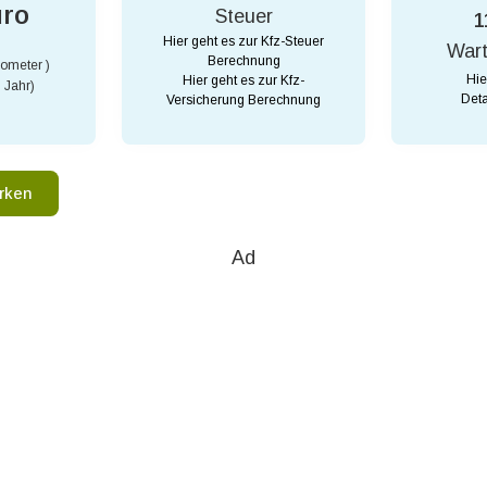
uro
Steuer
1
Hier geht es zur Kfz-Steuer
War
Berechnung
lometer )
Hie
Hier geht es zur Kfz-
 Jahr)
Deta
Versicherung Berechnung
rken
Ad