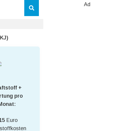
Ad
AKJ)
ftstoff +
tung pro
Monat:
15
Euro
stoffkosten