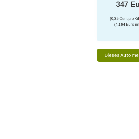
347 E
(
0,35
Cent pro Ki
(
4.164
Euro im
Dieses Auto me