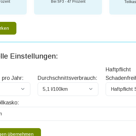
rozent
Bei SF3 - 47 Prozent
Teilka
rken
lle Einstellungen:
Haftpflicht
 pro Jahr:
Durchschnittsverbrauch:
Schadenfreih
llkasko:
ngen übernehmen