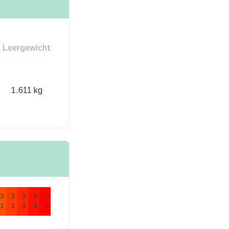
Leergewicht
1.611 kg
3
3
3
3
3
1
2
3
4
5