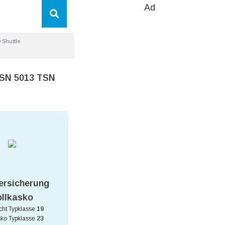
Ad
 Shuttle
HSN 5013 TSN
ersicherung
ollkasko
icht Typklasse
19
sko Typklasse
23