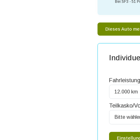
Bei SF3 - 51 P
Dieses Auto me
Individue
Fahrleistung
Teilkasko/Vo
Einstellu