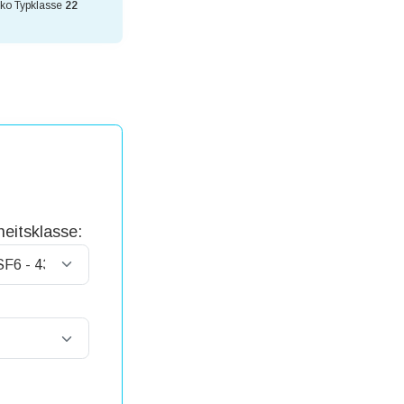
sko Typklasse
22
eitsklasse: