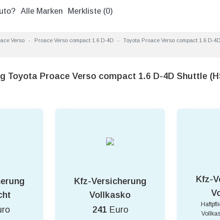
uto?
Alle Marken
Merkliste (
0
)
ace Verso
Proace Verso compact 1.6 D-4D
Toyota Proace Verso compact 1.6 D-4D
ng Toyota Proace Verso compact 1.6 D-4D Shuttle (
Kfz-V
herung
Kfz-Versicherung
V
cht
Vollkasko
Haftpfl
uro
241
Euro
Vollka