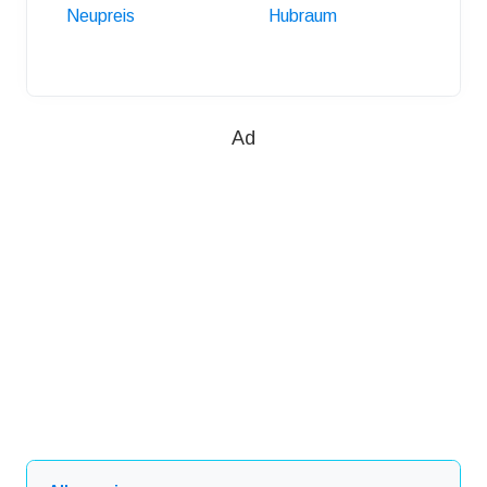
Neupreis
Hubraum
Anhäng
Ad