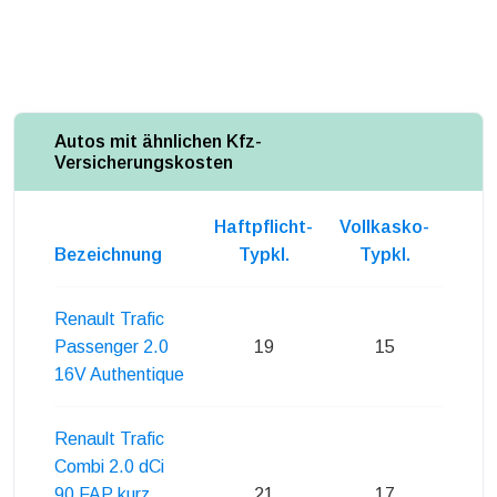
Autos mit ähnlichen Kfz-
Versicherungskosten
Haftpflicht-
Vollkasko-
Teil
Bezeichnung
Typkl.
Typkl.
Ty
Renault Trafic
Passenger 2.0
19
15
16V Authentique
Renault Trafic
Combi 2.0 dCi
90 FAP kurz
21
17