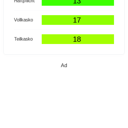
13
Haftpflicht
17
Vollkasko
18
Teilkasko
Ad