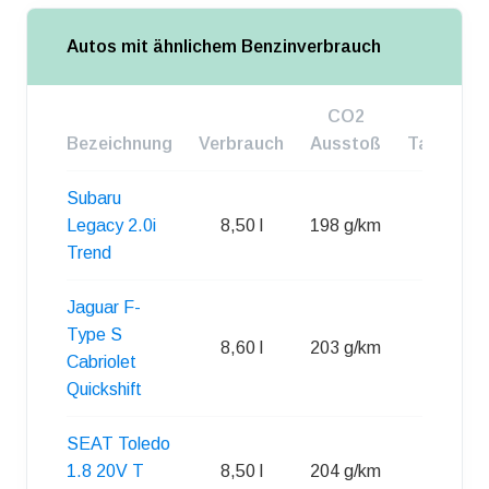
Autos mit ähnlichem Benzinverbrauch
CO2
Bezeichnung
Verbrauch
Ausstoß
Tankgroß
Subaru
Legacy 2.0i
8,50 l
198 g/km
65 l
Trend
Jaguar F-
Type S
8,60 l
203 g/km
70 l
Cabriolet
Quickshift
SEAT Toledo
1.8 20V T
8,50 l
204 g/km
55 l