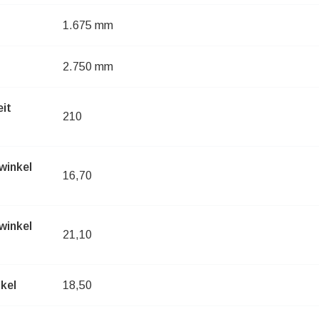
1.675 mm
2.750 mm
eit
210
winkel
16,70
winkel
21,10
kel
18,50