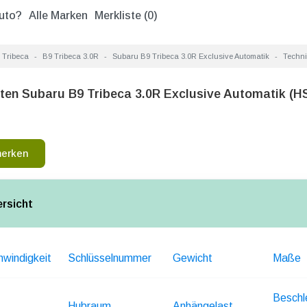
uto?
Alle Marken
Merkliste (
0
)
 Tribeca
B9 Tribeca 3.0R
Subaru B9 Tribeca 3.0R Exclusive Automatik
Techn
ten Subaru B9 Tribeca 3.0R Exclusive Automatik (
merken
ersicht
windigkeit
Schlüsselnummer
Gewicht
Maße
Beschl
Hubraum
Anhängelast