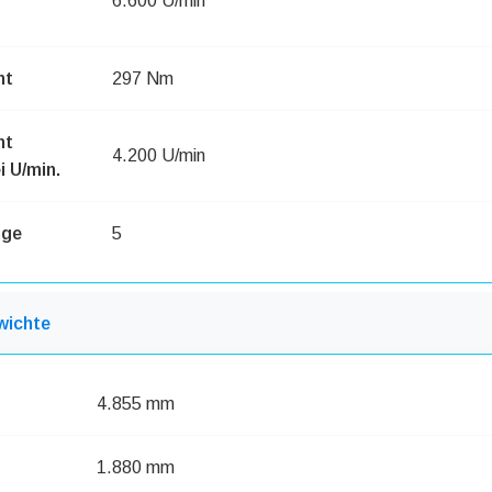
6.600 U/min
nt
297 Nm
nt
4.200 U/min
 U/min.
nge
5
wichte
4.855 mm
1.880 mm