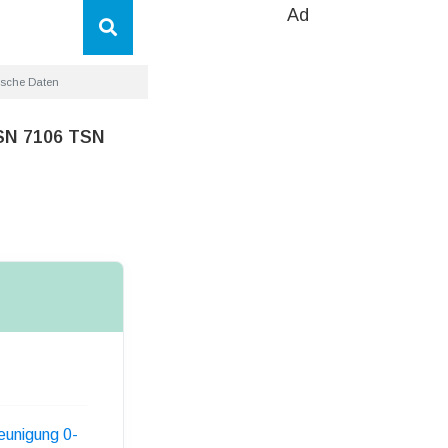
Ad
ische Daten
HSN 7106 TSN
eunigung 0-