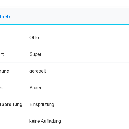
trieb
Otto
rt
Super
gung
geregelt
rt
Boxer
bereitung
Einspritzung
keine Aufladung