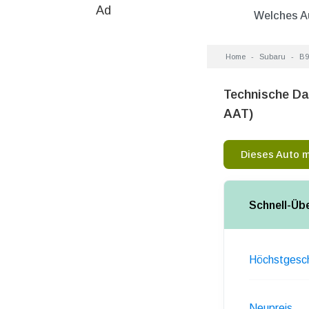
Ad
Welches A
Home
Subaru
B9
Technische Da
AAT)
Dieses Auto 
Schnell-Üb
Höchstgesch
Neupreis