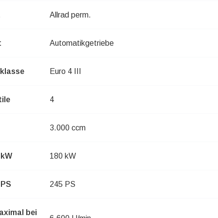
t
Allrad perm.
t
Automatikgetriebe
klasse
Euro 4 III
ile
4
3.000 ccm
n kW
180 kW
 PS
245 PS
aximal bei