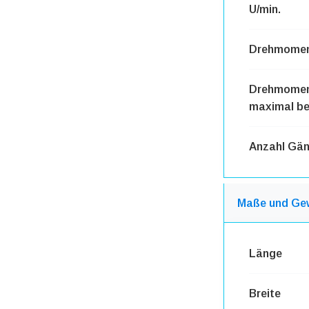
U/min.
Drehmome
Drehmome
maximal bei
Anzahl Gä
Maße und Ge
Länge
Breite