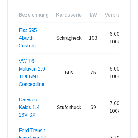
Bezeichnung
Karosserie
kW
Verbrauch
Fiat 595
6,00 l /
Abarth
Schrägheck
103
100km
Custom
VW T6
Multivan 2.0
6,00 l /
Bus
75
TDI BMT
100km
Conceptline
Daewoo
7,00 l /
Kalos 1.4
Stufenheck
69
100km
16V SX
Ford Transit