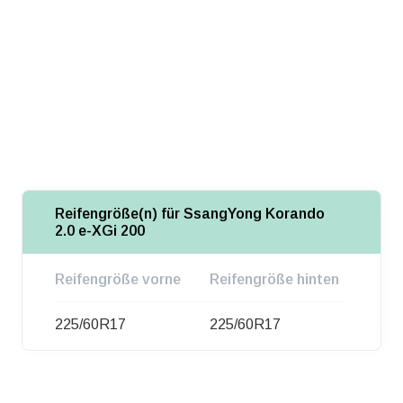
Reifengröße(n) für SsangYong Korando
2.0 e-XGi 200
Reifengröße vorne
Reifengröße hinten
225/60R17
225/60R17