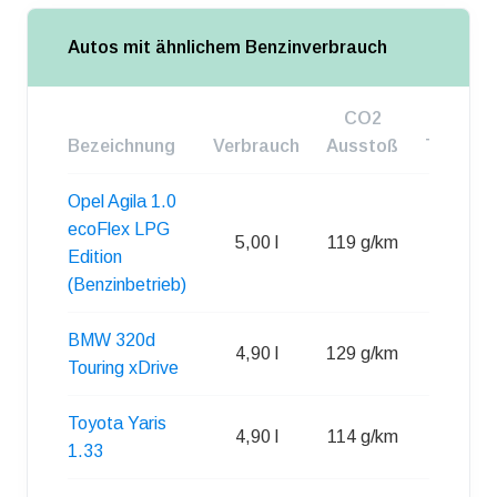
Autos mit ähnlichem Benzinverbrauch
CO2
Bezeichnung
Verbrauch
Ausstoß
Tankgro
Opel Agila 1.0
ecoFlex LPG
5,00 l
119 g/km
45 l
Edition
(Benzinbetrieb)
BMW 320d
4,90 l
129 g/km
57 l
Touring xDrive
Toyota Yaris
4,90 l
114 g/km
42 l
1.33