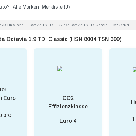
uto?
Alle Marken
Merkliste (
0
)
avia Limousine
Octavia 1.9 TDI
Skoda Octavia 1.9 TDI Classic
Kfz-Steuer
da Octavia 1.9 TDI Classic (HSN 8004 TSN 399)
uer
CO2
h Euro
H
Effizienzklasse
o pro
1
Euro 4