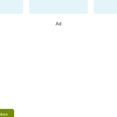
Ad
rken