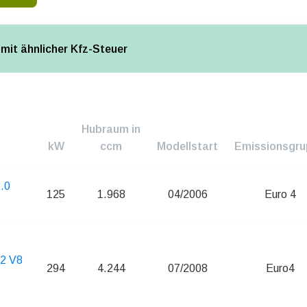
mit ähnlicher Kfz-Steuer
Hubraum in
kW
ccm
Modellstart
Emissionsgr
2.0
125
1.968
04/2006
Euro 4
.2 V8
294
4.244
07/2008
Euro4