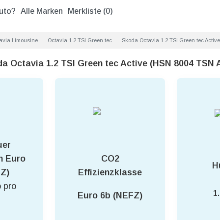
uto?
Alle Marken
Merkliste (
0
)
avia Limousine
Octavia 1.2 TSI Green tec
Skoda Octavia 1.2 TSI Green tec Active
da Octavia 1.2 TSI Green tec Active (HSN 8004 TSN 
uer
CO2
h Euro
H
Effizienzklasse
Z)
 pro
1
Euro 6b (NEFZ)