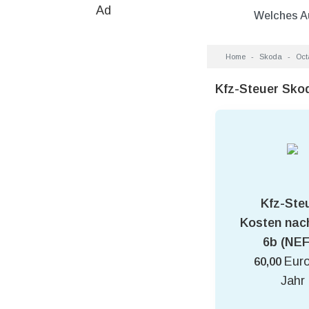
Ad
Welches A
Home
Skoda
Oct
Kfz-Steuer Sko
Kfz-Ste
Kosten nac
6b (NEF
Euro
60,00
Jahr