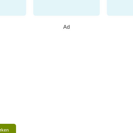
Ad
rken