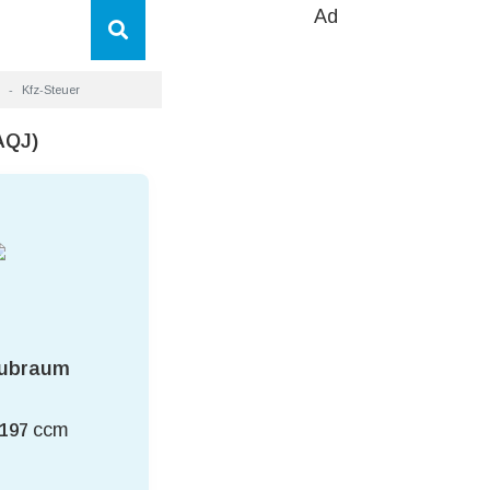
Ad
Kfz-Steuer
AQJ)
ubraum
ccm
.197