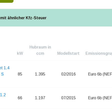
mit ähnlicher Kfz-Steuer
Hubraum in
kW
ccm
Modellstart
Emissionsgr
et 1.4
n S
85
1.395
02/2016
Euro 6b (NE
1.2
66
1.197
07/2015
Euro 6b (NE