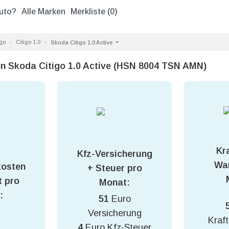
uto?
Alle Marken
Merkliste (
0
)
igo
Citigo 1.0
Skoda Citigo 1.0 Active
en Skoda Citigo 1.0 Active (HSN 8004 TSN AMN)
Kra
Kfz-Versicherung
War
kosten
+ Steuer pro
 pro
Monat:
:
51
Euro
Versicherung
Kraft
4
Euro Kfz-Steuer