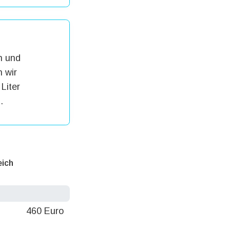
h und
 wir
Liter
.
eich
460 Euro