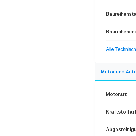
Baureihensta
Baureihenen
Alle Technisc
Motor und Antr
Motorart
Kraftstoffar
Abgasreinig