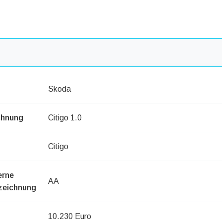
Skoda
chnung
Citigo 1.0
Citigo
erne
AA
zeichnung
10.230 Euro