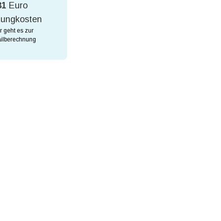
81
Euro
tungkosten
r geht es zur
ilberechnung