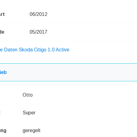
rt
06/2012
de
05/2017
he Daten Skoda Citigo 1.0 Active
ieb
Otto
t
Super
ung
geregelt