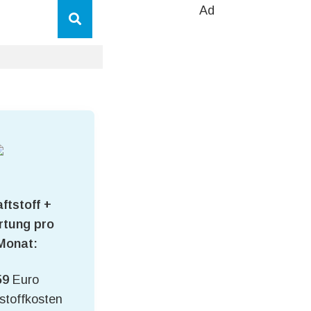
Ad
ftstoff +
tung pro
Monat:
59
Euro
stoffkosten