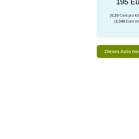
195 E
(
0,20
Cent pro Ki
(
2.340
Euro im
Dieses Auto me