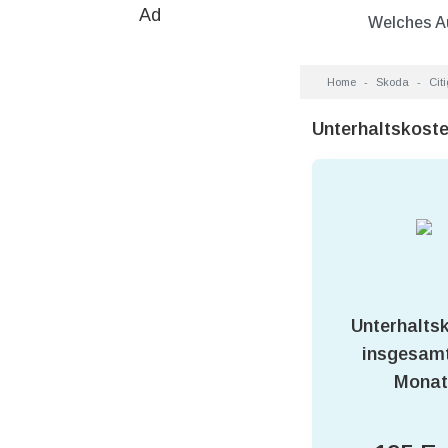
Ad
Welches A
Home
Skoda
Cit
Unterhaltskost
Unterhalts
insgesamt
Monat