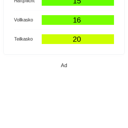
15
Haftpflicht
16
Vollkasko
20
Teilkasko
Ad