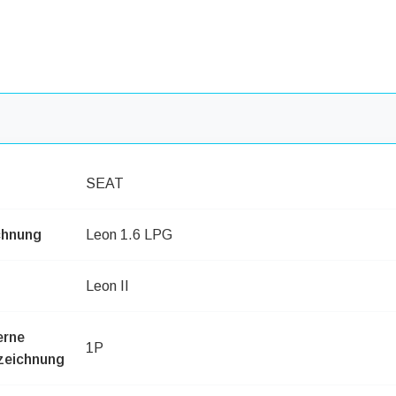
SEAT
chnung
Leon 1.6 LPG
Leon II
erne
1P
zeichnung