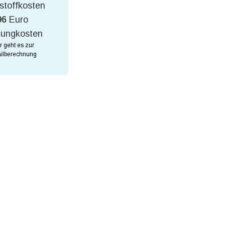
stoffkosten
96
Euro
tungkosten
r geht es zur
ilberechnung