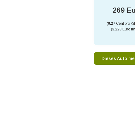
269 E
(
0,27
Cent pro Ki
(
3.228
Euro im
Dieses Auto me