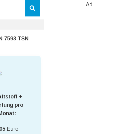
Ad
SN 7593 TSN
ftstoff +
tung pro
Monat:
05
Euro