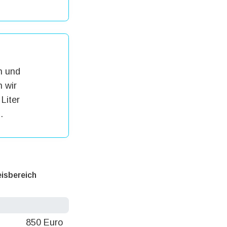
h und
 wir
Liter
.
eisbereich
850 Euro