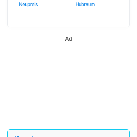
Neupreis
Hubraum
Anhäng
Ad