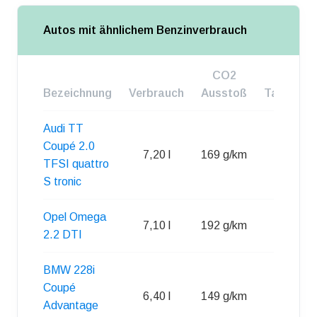
Autos mit ähnlichem Benzinverbrauch
CO2
Bezeichnung
Verbrauch
Ausstoß
Tankgroß
Audi TT
Coupé 2.0
7,20 l
169 g/km
60 l
TFSI quattro
S tronic
Opel Omega
7,10 l
192 g/km
75 l
2.2 DTI
BMW 228i
Coupé
6,40 l
149 g/km
52 l
Advantage