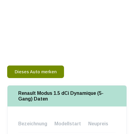
Dieses Auto merken
Renault Modus 1.5 dCi Dynamique (5-
Gang) Daten
Bezeichnung
Modellstart
Neupreis
Baureih