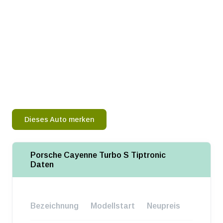
Dieses Auto merken
Porsche Cayenne Turbo S Tiptronic
Daten
Bezeichnung
Modellstart
Neupreis
Baureih