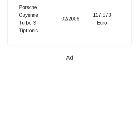
Porsche
Cayenn
Cayenne
117.573
(955)
02/2006
Turbo S
Euro
(09/02 -
Tiptronic
12/06)
Ad