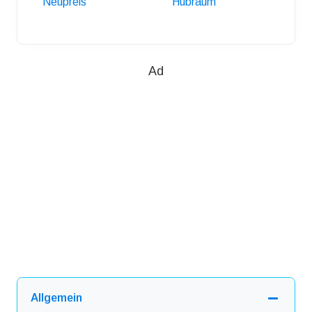
Neupreis
Hubraum
Anhäng
Ad
Allgemein