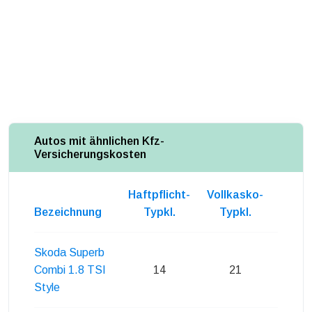
Autos mit ähnlichen Kfz-
Versicherungskosten
Haftpflicht-
Vollkasko-
Teilk
Bezeichnung
Typkl.
Typkl.
Typ
Skoda Superb
Combi 1.8 TSI
14
21
2
Style