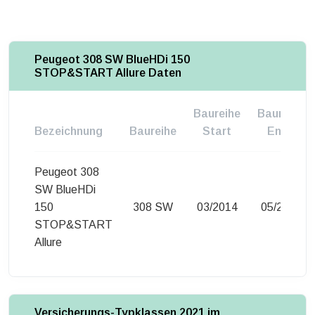
Peugeot 308 SW BlueHDi 150
STOP&START Allure Daten
Baureihe
Baureihe
Bezeichnung
Baureihe
Start
Ende
Peugeot 308
SW BlueHDi
150
308 SW
03/2014
05/2017
STOP&START
Allure
Versicherungs-Typklassen 2021 im