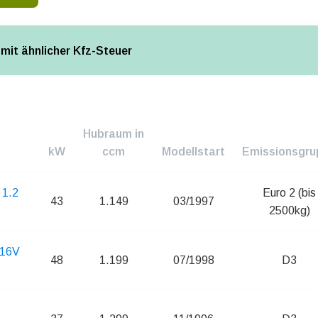
mit ähnlicher Kfz-Steuer
Hubraum in
kW
ccm
Modellstart
Emissionsgru
 1.2
Euro 2 (bis
43
1.149
03/1997
2500kg)
 16V
48
1.199
07/1998
D3