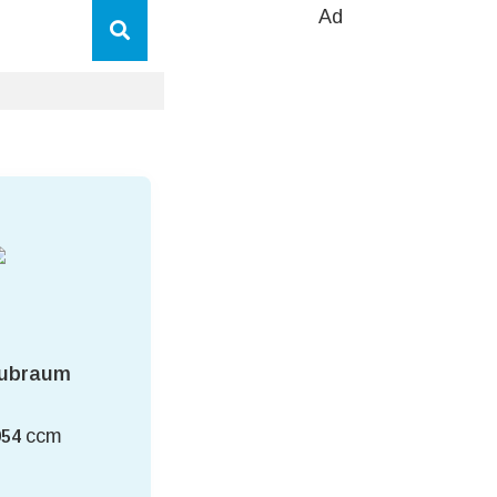
Ad
ubraum
ccm
954