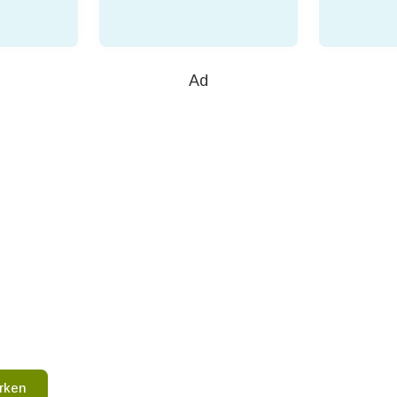
Ad
rken