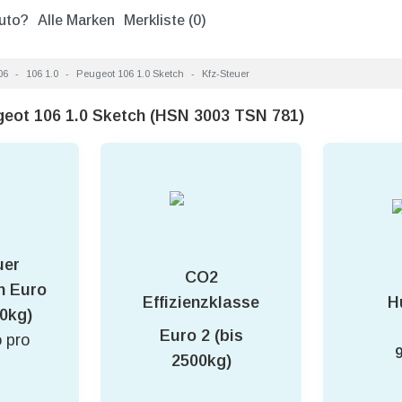
uto?
Alle Marken
Merkliste (
0
)
06
106 1.0
Peugeot 106 1.0 Sketch
Kfz-Steuer
geot 106 1.0 Sketch (HSN 3003 TSN 781)
uer
CO2
h Euro
Effizienzklasse
H
00kg)
Euro 2 (bis
 pro
2500kg)