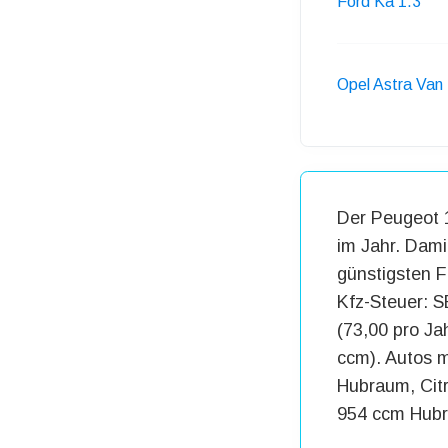
Ford Ka 1.3
Opel Astra Van 
Der Peugeot 
im Jahr. Dami
günstigsten 
Kfz-Steuer: S
(73,00 pro Ja
ccm). Autos m
Hubraum, Cit
954 ccm Hub