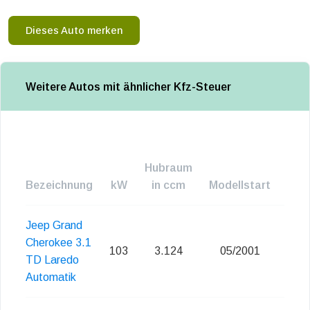
Dieses Auto merken
Weitere Autos mit ähnlicher Kfz-Steuer
Hubraum
Bezeichnung
kW
in ccm
Modellstart
Emi
Jeep Grand
Cherokee 3.1
103
3.124
05/2001
TD Laredo
Automatik