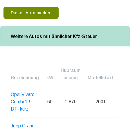
Dieses Auto merken
Weitere Autos mit ähnlicher Kfz-Steuer
Hubraum
Bezeichnung
kW
in ccm
Modellstart
Emi
Opel Vivaro
Combi 1.9
60
1.870
2001
DTI kurz
Jeep Grand