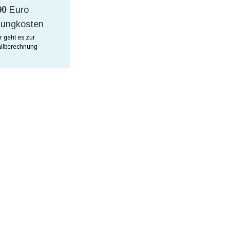
90
Euro
tungkosten
r geht es zur
ilberechnung