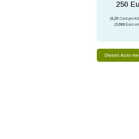
250 E
(
0,25
Cent pro Ki
(
3.000
Euro im
Dieses Auto me