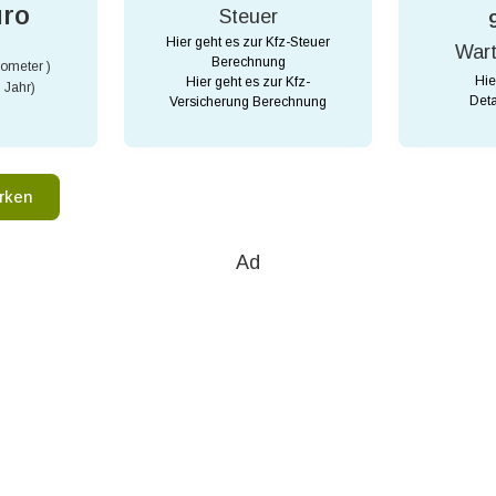
uro
Steuer
Hier geht es zur Kfz-Steuer
War
Berechnung
lometer )
Hie
Hier geht es zur Kfz-
 Jahr)
Deta
Versicherung Berechnung
rken
Ad