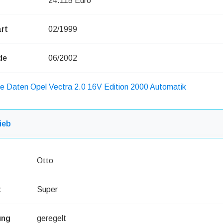
24.115 Euro
rt
02/1999
de
06/2002
he Daten Opel Vectra 2.0 16V Edition 2000 Automatik
ieb
Otto
t
Super
ung
geregelt