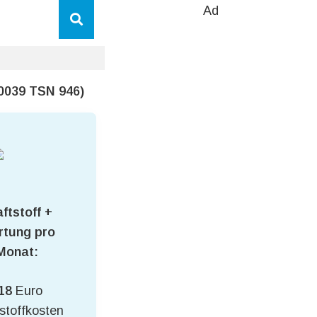
Ad
 0039 TSN 946)
ftstoff +
tung pro
Monat:
18
Euro
stoffkosten