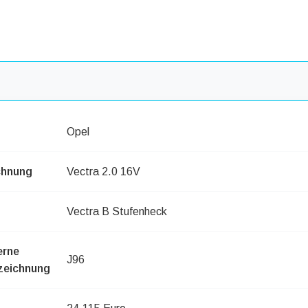
Opel
chnung
Vectra 2.0 16V
Vectra B Stufenheck
erne
J96
zeichnung