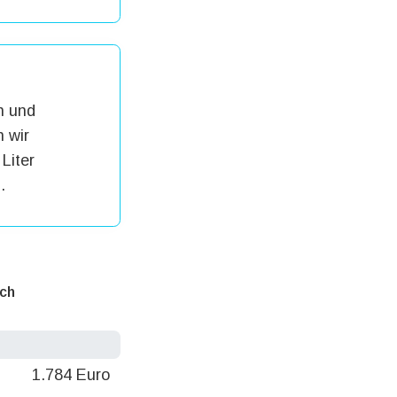
h und
 wir
Liter
.
ich
1.784 Euro