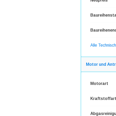
Neupreis
Baureihensta
Baureihenen
Alle Technisc
Motor und Antr
Motorart
Kraftstoffar
Abgasreinig