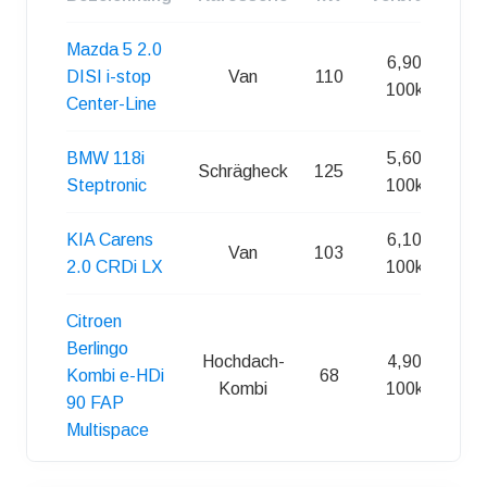
Mazda 5 2.0
6,90 l /
DISI i-stop
Van
110
100km
Center-Line
BMW 118i
5,60 l /
Schrägheck
125
Steptronic
100km
KIA Carens
6,10 l /
Van
103
2.0 CRDi LX
100km
Citroen
Berlingo
Hochdach-
4,90 l /
Kombi e-HDi
68
Kombi
100km
90 FAP
Multispace