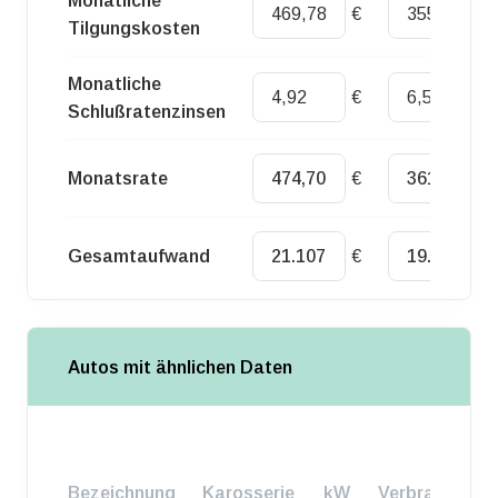
Monatliche
€
€
Tilgungskosten
Monatliche
€
€
Schlußratenzinsen
Monatsrate
€
€
Gesamtaufwand
€
€
Autos mit ähnlichen Daten
Bezeichnung
Karosserie
kW
Verbrauch