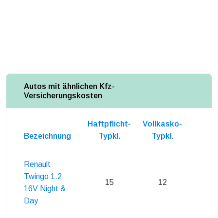
Autos mit ähnlichen Kfz-
Versicherungskosten
Haftpflicht-
Vollkasko-
Teilka
Bezeichnung
Typkl.
Typkl.
Typk
Renault
Twingo 1.2
15
12
14
16V Night &
Day