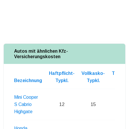
Autos mit ähnlichen Kfz-
Versicherungskosten
Haftpflicht-
Vollkasko-
Teilkas
Bezeichnung
Typkl.
Typkl.
Typkl
Mini Cooper
S Cabrio
12
15
19
Highgate
Honda