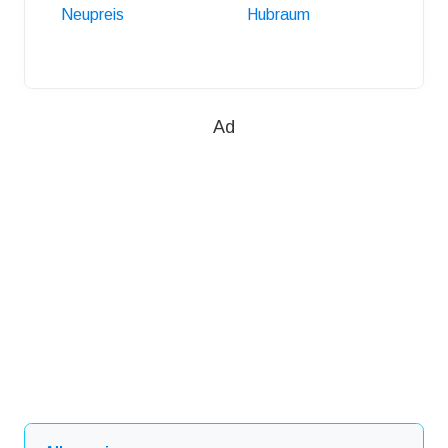
Neupreis
Hubraum
Anhäng
Ad