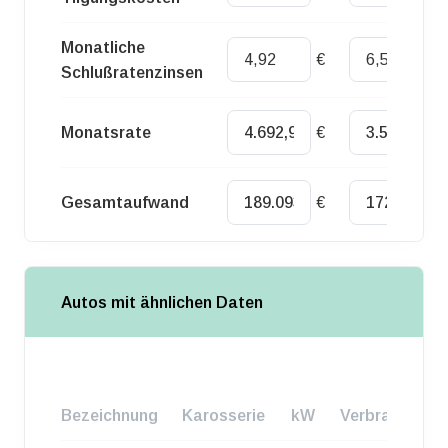
Monatliche
€
€
Schlußratenzinsen
Monatsrate
€
€
Gesamtaufwand
€
€
Autos mit ähnlichen Daten
Bezeichnung
Karosserie
kW
Verbrauch