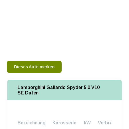
Dieses Auto merken
Lamborghini Gallardo Spyder 5.0 V10
SE Daten
Bezeichnung
Karosserie
kW
Verbrauch