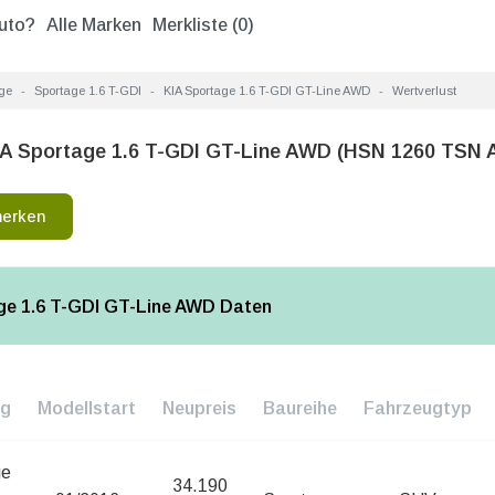
uto?
Alle Marken
Merkliste (
0
)
ge
Sportage 1.6 T-GDI
KIA Sportage 1.6 T-GDI GT-Line AWD
Wertverlust
IA Sportage 1.6 T-GDI GT-Line AWD (HSN 1260 TSN 
merken
ge 1.6 T-GDI GT-Line AWD Daten
ng
Modellstart
Neupreis
Baureihe
Fahrzeugtyp
ge
34.190