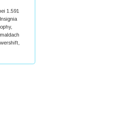
bei 1.591
Insignia
rophy,
rmaldach
wershift,