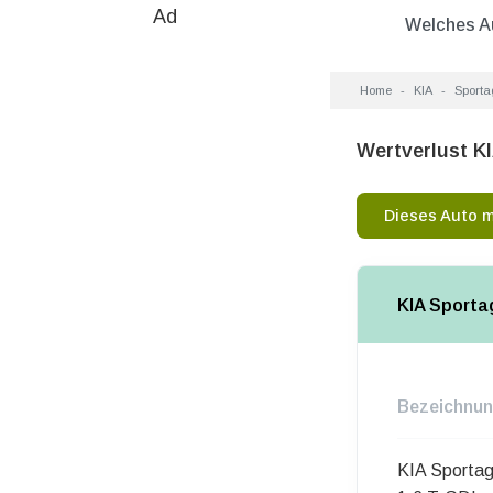
Ad
Welches A
Home
KIA
Sporta
Wertverlust K
Dieses Auto 
KIA Sporta
Bezeichnu
KIA Sporta