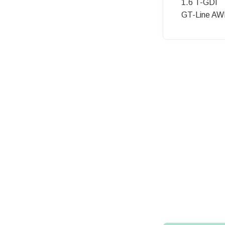
1.6 T-GDI
GT-Line A