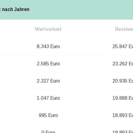
t nach Jahren
Wertverlust
Restwe
8.343 Euro
25.847 E
2.585 Euro
23.262 E
2.327 Euro
20.935 E
1.047 Euro
19.888 E
995 Euro
18.893 E
0 Euro
18.893 E