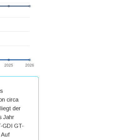
ls
n circa
liegt der
s Jahr
 T-GDI GT-
 Auf