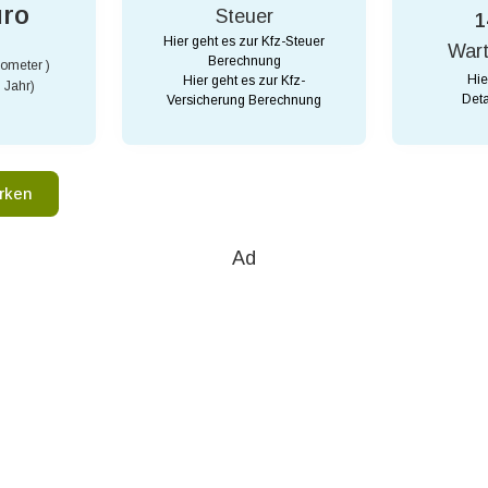
uro
Steuer
1
Hier geht es zur Kfz-Steuer
War
Berechnung
lometer )
Hie
Hier geht es zur Kfz-
 Jahr)
Deta
Versicherung Berechnung
rken
Ad