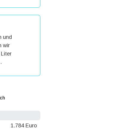
h und
 wir
Liter
.
ich
1.784 Euro