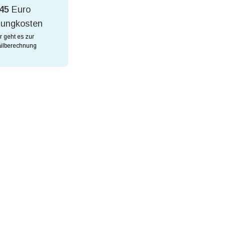
45
Euro
tungkosten
r geht es zur
ilberechnung