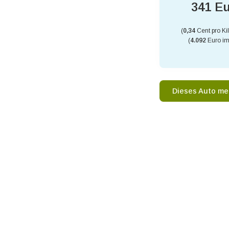
341 E
(
0,34
Cent pro Ki
(
4.092
Euro im
Dieses Auto me