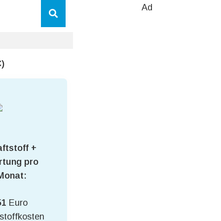
Ad
)
ftstoff +
tung pro
Monat:
51
Euro
stoffkosten