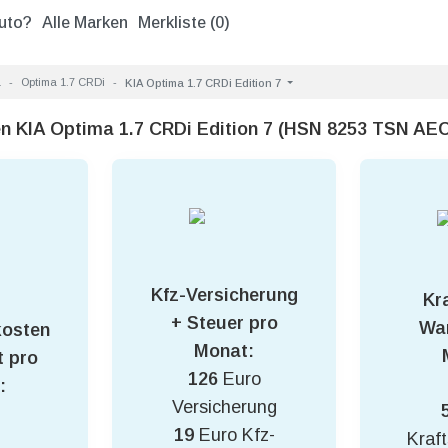
uto?
Alle Marken
Merkliste (
0
)
a
Optima 1.7 CRDi
KIA Optima 1.7 CRDi Edition 7
en KIA Optima 1.7 CRDi Edition 7 (HSN 8253 TSN AEC
Kfz-Versicherung
Kra
+ Steuer pro
War
kosten
Monat:
 pro
126
Euro
:
Versicherung
19
Euro Kfz-
Kraft