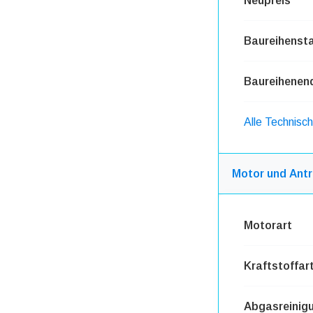
Neupreis
Baureihensta
Baureihenen
Alle Technisc
Motor und Antr
Motorart
Kraftstoffar
Abgasreinig