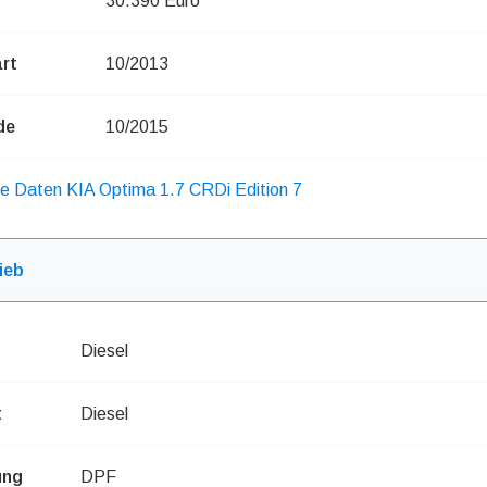
30.390 Euro
rt
10/2013
de
10/2015
he Daten KIA Optima 1.7 CRDi Edition 7
ieb
Diesel
t
Diesel
ung
DPF