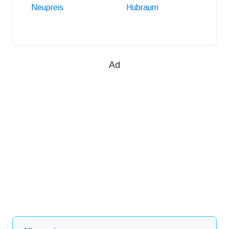
Neupreis
Hubraum
Anhäng
Ad