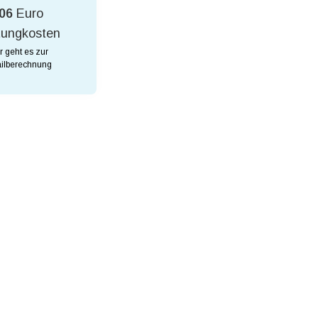
06
Euro
tungkosten
r geht es zur
ilberechnung