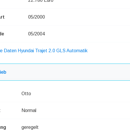
22.780 Euro
rt
05/2000
de
05/2004
he Daten Hyundai Trajet 2.0 GLS Automatik
ieb
Otto
t
Normal
ung
geregelt