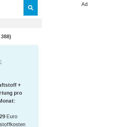
Ad
 388)
ftstoff +
tung pro
Monat:
29
Euro
stoffkosten