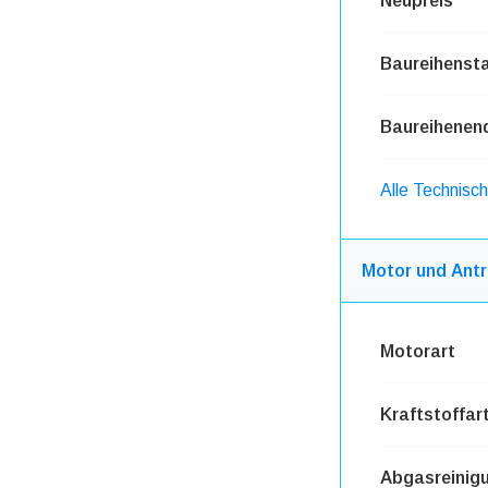
Neupreis
Baureihensta
Baureihenen
Alle Technisc
Motor und Antr
Motorart
Kraftstoffar
Abgasreinig