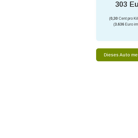
303 E
(
0,30
Cent pro Ki
(
3.636
Euro im
Dieses Auto me