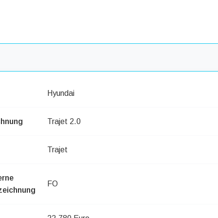
Hyundai
chnung
Trajet 2.0
Trajet
erne
FO
zeichnung