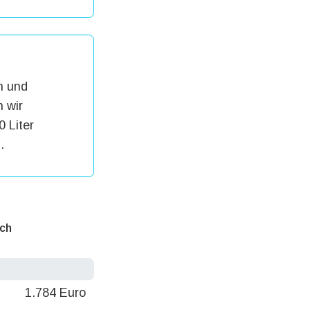
h und
 wir
0 Liter
.
ich
1.784 Euro