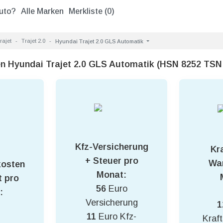
uto?
Alle Marken
Merkliste (
0
)
rajet
Trajet 2.0
Hyundai Trajet 2.0 GLS Automatik
en Hyundai Trajet 2.0 GLS Automatik (HSN 8252 TSN
Kfz-Versicherung
Kra
+ Steuer pro
War
kosten
Monat:
 pro
56
Euro
:
Versicherung
1
11
Euro Kfz-
Kraft