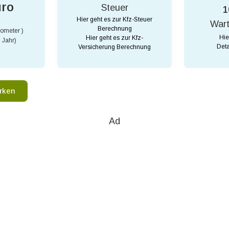
uro
Steuer
1
Hier geht es zur Kfz-Steuer
War
Berechnung
lometer )
Hie
Hier geht es zur Kfz-
 Jahr)
Deta
Versicherung Berechnung
rken
Ad