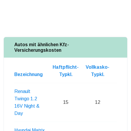
Autos mit ähnlichen Kfz-
Versicherungskosten
Haftpflicht-
Vollkasko-
Teilka
Bezeichnung
Typkl.
Typkl.
Typk
Renault
Twingo 1.2
15
12
14
16V Night &
Day
Hyundai Matrix