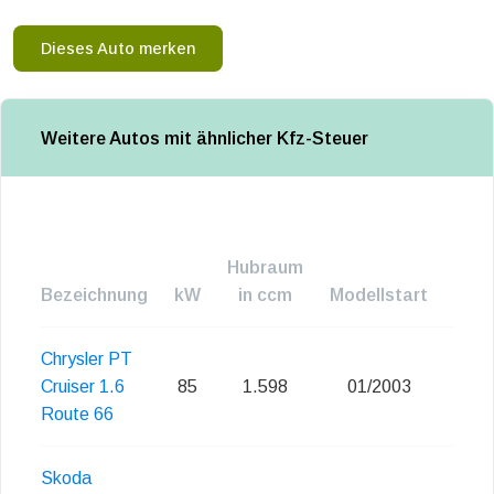
Dieses Auto merken
Weitere Autos mit ähnlicher Kfz-Steuer
Hubraum
Bezeichnung
kW
in ccm
Modellstart
Emis
Chrysler PT
Cruiser 1.6
85
1.598
01/2003
Route 66
Skoda