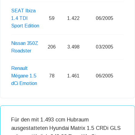
SEAT Ibiza
1.4 TDI
59
1.422
06/2005
Sport Edition
Nissan 350Z
206
3.498
03/2005
Eu
Roadster
Renault
Mégane 1.5
78
1.461
06/2005
dCi Emotion
Für den mit 1.493 ccm Hubraum
ausgestatteten Hyundai Matrix 1.5 CRDi GLS