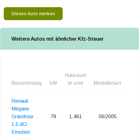
Dieses Auto merken
Weitere Autos mit ähnlicher Kfz-Steuer
Hubraum
Bezeichnung
kW
in ccm
Modellstart
Emi
Renault
Mégane
Grandtour
78
1.461
06/2005
1.5 dCi
Emotion